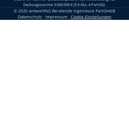
Deckungssumme 3.000.000 € (§ 8 Abs. 4 PartGG).
© 2026 antwortING Beratende Ingenieure PartGmbB
Datenschutz
·
Impressum
·
Cookie-Einstellungen